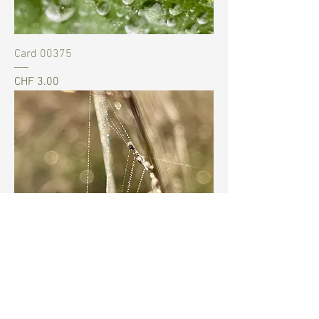
Card 00375
Preis
CHF 3.00
Card 00384
Preis
CHF 3.00