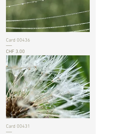
Card 00436
Preis
CHF 3.00
Card 00431