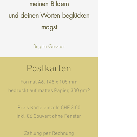
meinen Bildern
und deinen Worten beglücken
magst
Brigitte Gerzner
Postkarten
Format A6, 148 x 105 mm
bedruckt auf mattes Papier, 300 gm2
Preis Karte einzeln CHF 3.00
inkl. C6 Couvert ohne Fenster
Zahlung per Rechnung