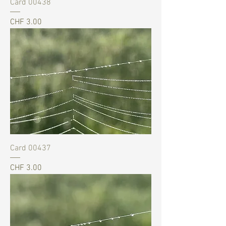
Card 00438
Preis
CHF 3.00
Card 00437
Preis
CHF 3.00