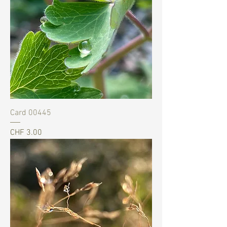
Card 00445
Preis
CHF 3.00