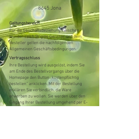
8645 Jona
Geltungsbereich
Für die Geschäftsbeziehung zwischen
wunder-reich Brigitte Gerzner und dem
Besteller gelten die nachfolgenden
Allgemeinen Geschäftsbedingungen.
Vertragsschluss
Ihre Bestellung wird ausgelöst, indem Sie
am Ende des Bestellvorgangs über die
Homepage den Button „kostenpflichtig
bestellen“ anklicken. Mit der Bestellung
erklären Sie verbindlich, die Ware
erwerben zu wollen. Sie werden über den
Eingang Ihrer Bestellung umgehend per E-
Mail informiert. Die Auftragsbestätigung
erfolgt automatisch.
Zahlungsbedingungen
Der Rechnungsbetrag ist, soweit nicht
anders vereinbart, ohne Abzüge innerhalb