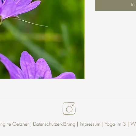
In
gitte Gerzner |
Datenschutzerklärung
| Impressum |
Yoga im 3
|
Wu