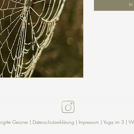
In
gitte Gerzner |
Datenschutzerklärung
| Impressum |
Yoga im 3
|
Wu