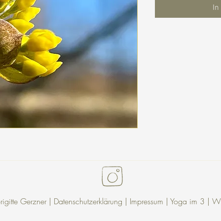
In
gitte Gerzner |
Datenschutzerklärung
| Impressum |
Yoga im 3
|
Wu